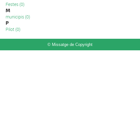
Festes (0)
M
municipis (0)
P
Pilot (0)
© Missatge de Copyright