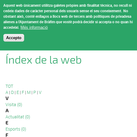
Vés al contingut
Aquest web únicament utilitza galetes pròpies amb finalitat tècnica, no recull ni
Ajuntament de
cedeix dades de caràcter personal dels usuaris sense el seu coneixement.
No
obstant això, conté enllaços a llocs web de tercers amb polítiques de privadesa
Bràfim
alienes a l'Ajuntament de Bràfim que vostè podrà decidir si accepta o no quan hi
Menu
accedeixi.
Més informació
Accepto
Esteu aquí
Inici
Índex de la web
TOT
A
|
D
|
E
|
F
|
M
|
P
|
V
V
Visita (0)
A
Actualitat (0)
E
Esports (0)
F