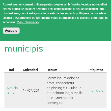
Vés al contingut
Aquest web únicament utilitza galetes pròpies amb finalitat tècnica, no recull ni
Ajuntament de
cedeix dades de caràcter personal dels usuaris sense el seu coneixement.
No
obstant això, conté enllaços a llocs web de tercers amb polítiques de privadesa
Bràfim
alienes a l'Ajuntament de Bràfim que vostè podrà decidir si accepta o no quan hi
Menu
accedeixi.
Més informació
Accepto
Esteu aquí
Inici
municipis
Títol
Calendari
Resum
Etiquetes
Lorem ipsum dolor sit
amet, consectetur
Notícia
adipiscing elit. Quisque
14/07/2014
municipis
3 ES
at tincidunt leo, a mollis
odio. Cras blandit
consequat...