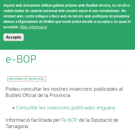
Vés al contingut
Aquest web únicament utilitza galetes pròpies amb finalitat tècnica, no recull ni
Ajuntament de
cedeix dades de caràcter personal dels usuaris sense el seu coneixement.
No
obstant això, conté enllaços a llocs web de tercers amb polítiques de privadesa
Bràfim
alienes a l'Ajuntament de Bràfim que vostè podrà decidir si accepta o no quan hi
Menu
accedeixi.
Més informació
Accepto
Esteu aquí
Inici
»
Informació Municipal
e-BOP
INFORMACIÓ MUNICIPAL
Podeu consultar les nostres insercions publicades al
Butlletí Oficial de la Província.
Consultar les insercions publicades enguany
Informació facilitada per l'
e-BOP
de la Diputació de
Tarragona.