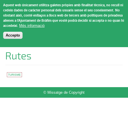
Vés al contingut
Aquest web únicament utilitza galetes pròpies amb finalitat tècnica, no recull ni
Ajuntament de
cedeix dades de caràcter personal dels usuaris sense el seu coneixement.
No
obstant això, conté enllaços a llocs web de tercers amb polítiques de privadesa
Bràfim
alienes a l'Ajuntament de Bràfim que vostè podrà decidir si accepta o no quan hi
Menu
accedeixi.
Més informació
Accepto
Esteu aquí
Inici
Rutes
TURISME
© Missatge de Copyright