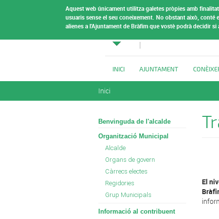
Vés al contingut
Aquest web únicament utilitza galetes pròpies amb finalitat 
Ajuntamen
usuaris sense el seu coneixement.
No obstant això, conté e
alienes a l'Ajuntament de Bràfim que vostè podrà decidir si
Bràfim
INICI
AJUNTAMENT
CONÈIXE
Esteu aquí
Inici
T
Benvinguda de l'alcalde
Organització Municipal
Alcalde
Organs de govern
Càrrecs electes
El ni
Regidories
Bràf
Grup Municipals
infor
Informació al contribuent