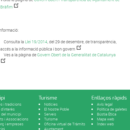
Bràfim
nformació:
Consulta la
Llei 19/2014
, del 29 de desembre, de transparència,
accés a la informació pública i bon govern
Ves a la pàgina de
Govern Obert de la Generalitat de Catalunya
ipi
Turisme
Enllaços ràpids
s i tradicions
Notícies
Avís legal
 d'interès
El Nostre Poble
Política de galetes
del municipi
Serveis
Bústia Ètica
ats i Associacions
Turisme
Mapa web
rç i empreses
Oficina virtual de Tràmits
Índex web
ipi
Ajuntament