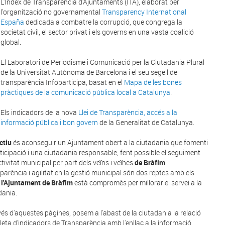
L'Índex de Transparència d'Ajuntaments (ITA), elaborat per
l'organització no governamental
Transparency International
España
dedicada a combatre la corrupció, que congrega la
societat civil, el sector privat i els governs en una vasta coalició
global.
El Laboratori de Periodisme i Comunicació per la Ciutadania Plural
de la Universitat Autònoma de Barcelona i el seu segell de
transparència Infoparticipa, basat en el
Mapa de les bones
pràctiques de la comunicació pública local a Catalunya
.
Els indicadors de la nova
Llei de Transparència, accés a la
informació pública i bon govern
de la Generalitat de Catalunya.
ctiu
és aconseguir un Ajuntament obert a la ciutadania que fomenti
rticipació i una ciutadania responsable, fent possible el seguiment
ctivitat municipal per part dels veïns i veïnes
de Bràfim
.
parència i agilitat en la gestió municipal són dos reptes amb els
s
l'Ajuntament de Bràfim
està compromès per millorar el servei a la
dania.
vés d'aquestes pàgines, posem a l'abast de la ciutadania la relació
eta d'indicadors de Transparència amb l'enllaç a la informació