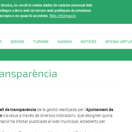
tècnica, no recull ni cedeix dades de caràcter personal dels
t de
nllaços a llocs web de tercers amb polítiques de privadesa
 accepta o no quan hi accedeixi.
Més informació
R
SERVEIS
TURISME
AGENDA
NOTÍCIES
OFICINA VIRTU
ransparència
vell de transparència
de la gestió realitzada per l'
Ajuntament de
im
s'avalua a través de diversos indicadors, que designen quina
mació ha d'estar publicada al web municipal, establerts per: