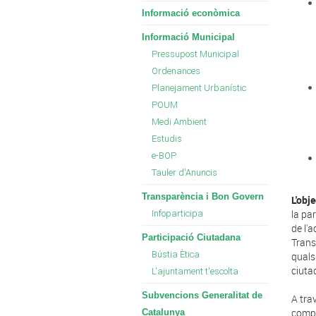
Informació econòmica
Informació Municipal
Pressupost Municipal
Ordenances
Planejament Urbanístic
POUM
Medi Ambient
Estudis
e-BOP
Tauler d'Anuncis
Transparència i Bon Govern
L'obje
la pa
Infoparticipa
de l'a
Participació Ciutadana
Trans
Bústia Ètica
qual
ciuta
L'ajuntament t'escolta
Subvencions Generalitat de
A tra
compl
Catalunya