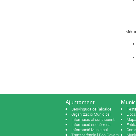
Més i
Ajuntament
Munic
Benvinguda de l'alcalde
Feste
Organització Municipal
Llocs
Informació al contribuent
Mapa 
Informació econòmica
Entit
Informació Municipal
Come
Transparència i Bon Govern
Munic