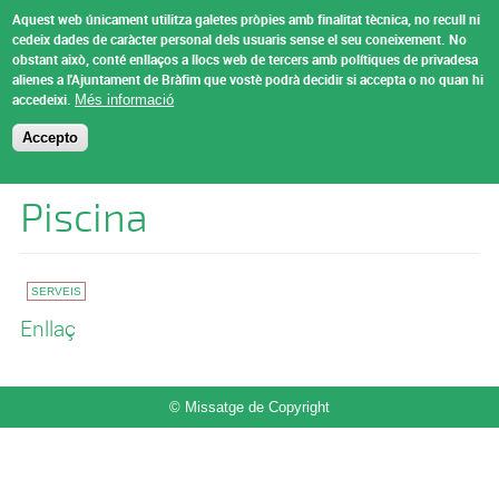
Vés al contingut
Aquest web únicament utilitza galetes pròpies amb finalitat tècnica, no recull ni
Ajuntament de
cedeix dades de caràcter personal dels usuaris sense el seu coneixement.
No
obstant això, conté enllaços a llocs web de tercers amb polítiques de privadesa
Bràfim
alienes a l'Ajuntament de Bràfim que vostè podrà decidir si accepta o no quan hi
Menu
accedeixi.
Més informació
Accepto
Esteu aquí
Inici
»
Serveis
Piscina
SERVEIS
Enllaç
© Missatge de Copyright