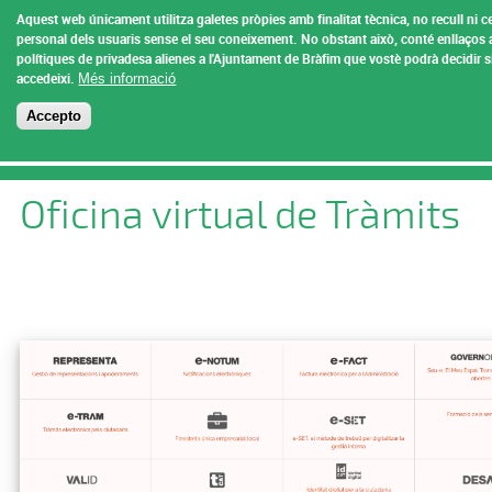
Vés al contingut
Aquest web únicament utilitza galetes pròpies amb finalitat tècnica, no recull ni 
Ajuntament de
personal dels usuaris sense el seu coneixement.
No obstant això, conté enllaços 
polítiques de privadesa alienes a l'Ajuntament de Bràfim que vostè podrà decidir 
Bràfim
accedeixi.
Més informació
Menu
Accepto
Esteu aquí
Inici
Oficina virtual de Tràmits