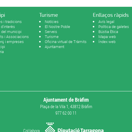
ipi
Turisme
Enllaços ràpids
s i tradicions
Notícies
Avís legal
 d'interès
El Nostre Poble
Política de galetes
del municipi
Serveis
Bústia Ètica
ats i Associacions
Turisme
Mapa web
rç i empreses
Oficina virtual de Tràmits
Índex web
ipi
Ajuntament
ria
Ajuntament de Bràfim
Plaça de la Vila 1, 43812 Bràfim
977 62 00 11
Col·labora