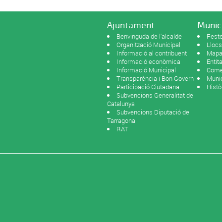
Ajuntament
Munic
Benvinguda de l'alcalde
Feste
Organització Municipal
Llocs
Informació al contribuent
Mapa 
Informació econòmica
Entit
Informació Municipal
Come
Transparència i Bon Govern
Munic
Participació Ciutadana
Histò
Subvencions Generalitat de
Catalunya
Subvencions Diputació de
Tarragona
RAT