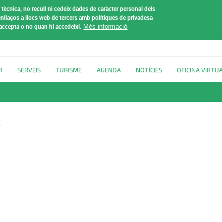
tècnica, no recull ni cedeix dades de caràcter personal dels
t de
nllaços a llocs web de tercers amb polítiques de privadesa
 accepta o no quan hi accedeixi.
Més informació
R
SERVEIS
TURISME
AGENDA
NOTÍCIES
OFICINA VIRTU
b