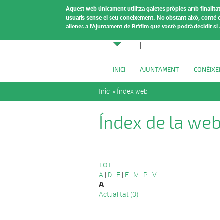
Vés al contingut
Aquest web únicament utilitza galetes pròpies amb finalitat 
Ajuntamen
usuaris sense el seu coneixement.
No obstant això, conté e
alienes a l'Ajuntament de Bràfim que vostè podrà decidir si
Bràfim
INICI
AJUNTAMENT
CONÈIXE
Esteu aquí
Inici
»
Índex web
Índex de la we
TOT
A
|
D
|
E
|
F
|
M
|
P
|
V
A
Actualitat (0)