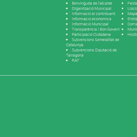
Benvinguda de l'alcalde
Feste
Organització Municipal
Llocs
Informació al contribuent
Mapa 
Informació econòmica
Entit
Informació Municipal
Come
Transparència i Bon Govern
Munic
Participació Ciutadana
Histò
Subvencions Generalitat de
Catalunya
Subvencions Diputació de
Tarragona
RAT