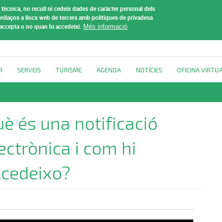
tècnica, no recull ni cedeix dades de caràcter personal dels
t de
nllaços a llocs web de tercers amb polítiques de privadesa
 accepta o no quan hi accedeixi.
Més informació
R
SERVEIS
TURISME
AGENDA
NOTÍCIES
OFICINA VIRTU
è és una notificació
ectrònica i com hi
ccedeixo?