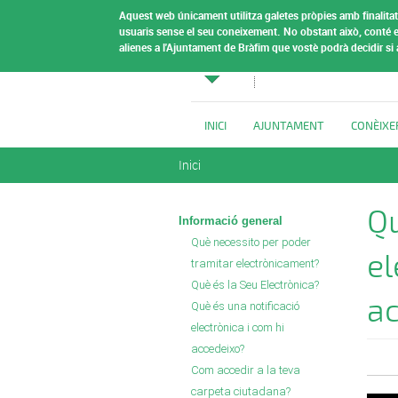
Vés al contingut
Aquest web únicament utilitza galetes pròpies amb finalitat 
Ajuntamen
usuaris sense el seu coneixement.
No obstant això, conté e
alienes a l'Ajuntament de Bràfim que vostè podrà decidir si
Bràfim
INICI
AJUNTAMENT
CONÈIXE
Esteu aquí
Inici
Qu
Informació general
Què necessito per poder
el
tramitar electrònicament?
Què és la Seu Electrònica?
a
Què és una notificació
electrònica i com hi
accedeixo?
Com accedir a la teva
carpeta ciutadana?