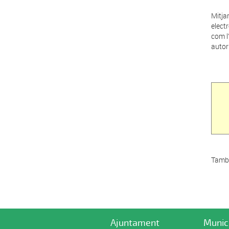
Mitja
elect
com l
autor
També
Ajuntament
Munic