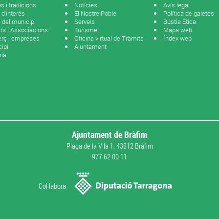
s i tradicions
Notícies
Avís legal
 d'interès
El Nostre Poble
Política de galetes
del municipi
Serveis
Bústia Ètica
ats i Associacions
Turisme
Mapa web
rç i empreses
Oficina virtual de Tràmits
Índex web
ipi
Ajuntament
ria
Ajuntament de Bràfim
Plaça de la Vila 1, 43812 Bràfim
977 62 00 11
Col·labora