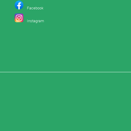
Facebook
I
nstagram