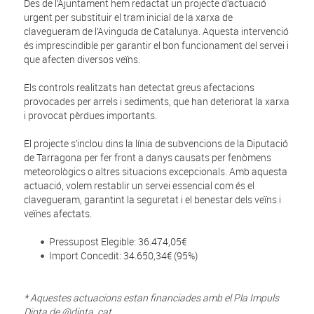
Des de l’Ajuntament hem redactat un projecte d’actuació
urgent per substituir el tram inicial de la xarxa de
clavegueram de l’Avinguda de Catalunya. Aquesta intervenció
és imprescindible per garantir el bon funcionament del servei i
que afecten diversos veïns.
Els controls realitzats han detectat greus afectacions
provocades per arrels i sediments, que han deteriorat la xarxa
i provocat pèrdues importants.
El projecte s’inclou dins la línia de subvencions de la Diputació
de Tarragona per fer front a danys causats per fenòmens
meteorològics o altres situacions excepcionals. Amb aquesta
actuació, volem restablir un servei essencial com és el
clavegueram, garantint la seguretat i el benestar dels veïns i
veïnes afectats.
Pressupost Elegible: 36.474,05€
Import Concedit: 34.650,34€ (95%)
* Aquestes actuacions estan financiades amb el Pla Impuls
Dipta de @dipta_cat